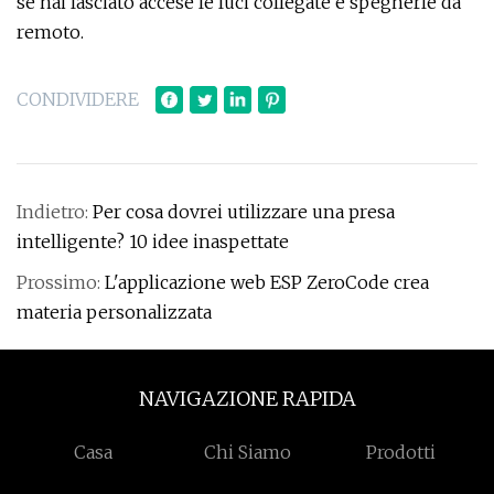
se hai lasciato accese le luci collegate e spegnerle da
remoto.
CONDIVIDERE
Indietro:
Per cosa dovrei utilizzare una presa
intelligente? 10 idee inaspettate
Prossimo:
L'applicazione web ESP ZeroCode crea
materia personalizzata
NAVIGAZIONE RAPIDA
Casa
Chi Siamo
Prodotti